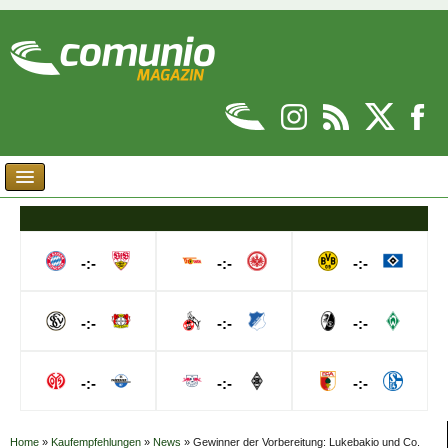
-:-
-:-
-:-
-:-
-:-
-:-
-:-
-:-
-:-
Home
»
Kaufempfehlungen
»
News
»
Gewinner der Vorbereitung: Lukebakio und Co.