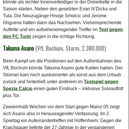
könnte als rechter Innenverteidiger in der Dreierkette in die
Saison starten. Neben den gesetzten Evan N’Dicka und
Tuta. Die Neuzugänge Hrvoje Smolcic und Jerome
Onguene hätten dann das Nachsehen. Vielversprechende
Auftritte und ein aufsehenerregender Treffer im
Test gegen
den FC Turin
zeigen in die richtige Richtung.
Takuma Asano
(VfL Bochum, Sturm, 2.380.000)
Beim Kampf um die Positionen auf den Außenbahnen des
VfL Bochum könnte Takuma Asano gute Karten haben. Der
Stürmer kam noch austrainierter als sonst aus dem Urlaub
zurück und hinterließ unter anderem im
Testspiel gegen
Spezia Calcio
einen guten Eindruck – inklusive Soloauftritt
plus Tor.
Zweieinhalb Wochen vor dem Start gegen Mainz 05 zeigt
sich Asano also in herausragender Verfassung. Im 2.
Spieltag ein Aufeinandertreffen mit Hoffenheim. Gegen die
Kraichgauer lieferte der 27-Jährige in der vergangenen