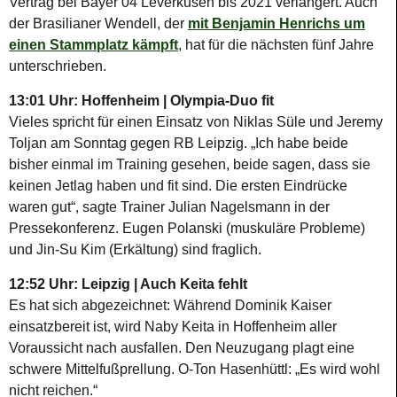
Vertrag bei Bayer 04 Leverkusen bis 2021 verlängert. Auch
der Brasilianer Wendell, der
mit Benjamin Henrichs um
einen Stammplatz kämpft
, hat für die nächsten fünf Jahre
unterschrieben.
13:01 Uhr: Hoffenheim | Olympia-Duo fit
Vieles spricht für einen Einsatz von Niklas Süle und Jeremy
Toljan am Sonntag gegen RB Leipzig. „Ich habe beide
bisher einmal im Training gesehen, beide sagen, dass sie
keinen Jetlag haben und fit sind. Die ersten Eindrücke
waren gut“, sagte Trainer Julian Nagelsmann in der
Pressekonferenz. Eugen Polanski (muskuläre Probleme)
und Jin-Su Kim (Erkältung) sind fraglich.
12:52 Uhr: Leipzig | Auch Keita fehlt
Es hat sich abgezeichnet: Während Dominik Kaiser
einsatzbereit ist, wird Naby Keita in Hoffenheim aller
Voraussicht nach ausfallen. Den Neuzugang plagt eine
schwere Mittelfußprellung. O-Ton Hasenhüttl: „Es wird wohl
nicht reichen.“