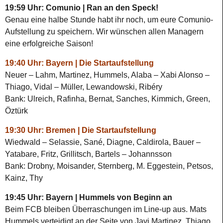
19:59 Uhr: Comunio | Ran an den Speck!
Genau eine halbe Stunde habt ihr noch, um eure Comunio-
Aufstellung zu speichern. Wir wünschen allen Managern
eine erfolgreiche Saison!
19:40 Uhr: Bayern | Die Startaufstellung
Neuer – Lahm, Martinez, Hummels, Alaba – Xabi Alonso –
Thiago, Vidal – Müller, Lewandowski, Ribéry
Bank: Ulreich, Rafinha, Bernat, Sanches, Kimmich, Green,
Öztürk
19:30 Uhr: Bremen | Die Startaufstellung
Wiedwald – Selassie, Sané, Diagne, Caldirola, Bauer –
Yatabare, Fritz, Grillitsch, Bartels – Johannsson
Bank: Drobny, Moisander, Sternberg, M. Eggestein, Petsos,
Kainz, Thy
19:45 Uhr: Bayern | Hummels von Beginn an
Beim FCB bleiben Überraschungen im Line-up aus. Mats
Hummels verteidigt an der Seite von Javi Martinez, Thiago