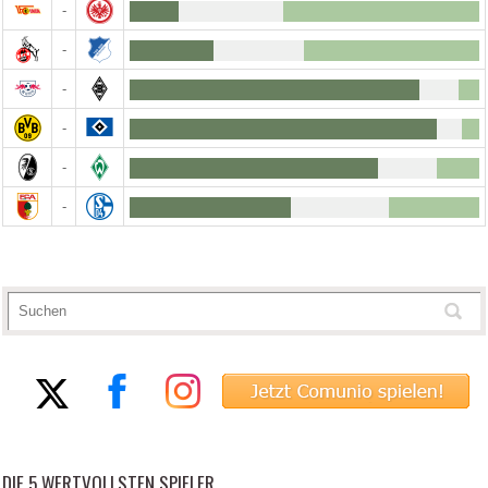
-
-
-
-
-
-
DIE 5 WERTVOLLSTEN SPIELER