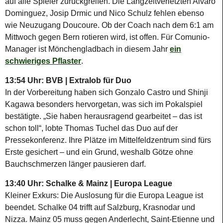
auf alle Spieler zurückgreifen. Die Langzeitverletzten Alvaro
Dominguez, Josip Drmic und Nico Schulz fehlen ebenso
wie Neuzugang Doucoure. Ob der Coach nach dem 6:1 am
Mittwoch gegen Bern rotieren wird, ist offen. Für Comunio-
Manager ist Mönchengladbach in diesem Jahr
ein
schwieriges Pflaster
.
13:54 Uhr: BVB | Extralob für Duo
In der Vorbereitung haben sich Gonzalo Castro und Shinji
Kagawa besonders hervorgetan, was sich im Pokalspiel
bestätigte. „Sie haben herausragend gearbeitet – das ist
schon toll“, lobte Thomas Tuchel das Duo auf der
Pressekonferenz. Ihre Plätze im Mittelfeldzentrum sind fürs
Erste gesichert – und ein Grund, weshalb Götze ohne
Bauchschmerzen länger pausieren darf.
13:40 Uhr: Schalke & Mainz | Europa League
Kleiner Exkurs: Die Auslosung für die Europa League ist
beendet. Schalke 04 trifft auf Salzburg, Krasnodar und
Nizza. Mainz 05 muss gegen Anderlecht, Saint-Etienne und