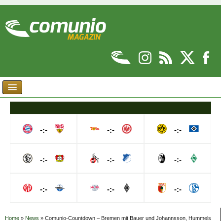
-:-
-:-
-:-
-:-
-:-
-:-
-:-
-:-
-:-
Home
»
News
»
Comunio-Countdown – Bremen mit Bauer und Johannsson, Hummels