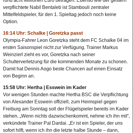
rund acht Millionen Euro betragen. Ebenso wie der gestern
verpflichtete Nabil Bentaleb ist Stambouli zentraler
Mittelfeldspieler, für den 1. Spieltag jedoch noch keine
Option.
16:14 Uhr: Schalke | Goretzka passt
Olympia-Fahrer Leon Goretzka steht dem FC Schalke 04 im
ersten Saisonspiel nicht zur Verfügung. Trainer Markus
Weinzierl zieht es vor, Goretzka nach seiner
Schulterverletzung für die kommenden Monate zu schonen.
Damit hat Dennis Aogo beste Chancen auf einen Einsatz
von Beginn an.
15:58 Uhr: Hertha | Esswein im Kader
Vor wenigen Stunden machte Hertha BSC die Verpflichtung
von Alexander Esswein offiziell, zum Heimspiel gegen
Freiburg am Sonntag soll der Flügelspieler bereits im Kader
stehen. „Wenn nichts dazwischenkommt, nehme ich ihn mit“,
verkündete Trainer Pal Dardai. „Er ist ein Spieler, der uns
sofort hilft, wenn ich ihn die letzte halbe Stunde – dann,