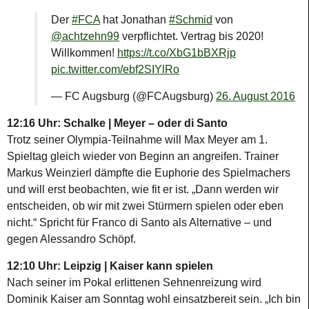
Der
#FCA
hat Jonathan
#Schmid
von
@achtzehn99
verpflichtet. Vertrag bis 2020!
Willkommen!
https://t.co/XbG1bBXRjp
pic.twitter.com/ebf2SIYlRo
— FC Augsburg (@FCAugsburg)
26. August 2016
12:16 Uhr: Schalke | Meyer – oder di Santo
Trotz seiner Olympia-Teilnahme will Max Meyer am 1.
Spieltag gleich wieder von Beginn an angreifen. Trainer
Markus Weinzierl dämpfte die Euphorie des Spielmachers
und will erst beobachten, wie fit er ist. „Dann werden wir
entscheiden, ob wir mit zwei Stürmern spielen oder eben
nicht.“ Spricht für Franco di Santo als Alternative – und
gegen Alessandro Schöpf.
12:10 Uhr: Leipzig | Kaiser kann spielen
Nach seiner im Pokal erlittenen Sehnenreizung wird
Dominik Kaiser am Sonntag wohl einsatzbereit sein. „Ich bin