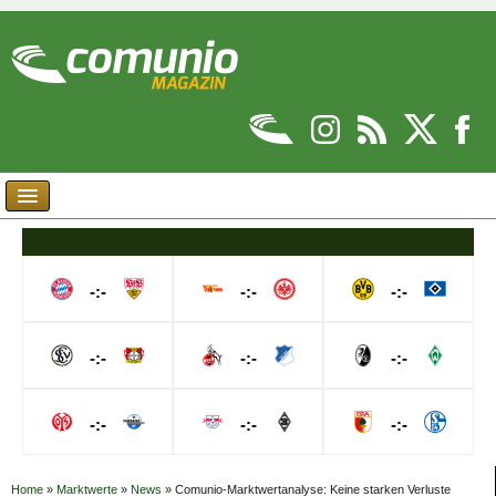
-:-
-:-
-:-
-:-
-:-
-:-
-:-
-:-
-:-
Home
»
Marktwerte
»
News
»
Comunio-Marktwertanalyse: Keine starken Verluste