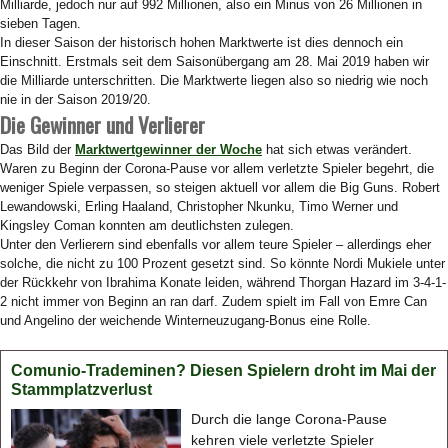
Milliarde, jedoch nur auf 992 Millionen, also ein Minus von 26 Millionen in
sieben Tagen.
In dieser Saison der historisch hohen Marktwerte ist dies dennoch ein
Einschnitt. Erstmals seit dem Saisonübergang am 28. Mai 2019 haben wir
die Milliarde unterschritten. Die Marktwerte liegen also so niedrig wie noch
nie in der Saison 2019/20.
Die Gewinner und Verlierer
Das Bild der
Marktwertgewinner der Woche
hat sich etwas verändert.
Waren zu Beginn der Corona-Pause vor allem verletzte Spieler begehrt, die
weniger Spiele verpassen, so steigen aktuell vor allem die Big Guns. Robert
Lewandowski, Erling Haaland, Christopher Nkunku, Timo Werner und
Kingsley Coman konnten am deutlichsten zulegen.
Unter den Verlierern sind ebenfalls vor allem teure Spieler – allerdings eher
solche, die nicht zu 100 Prozent gesetzt sind. So könnte Nordi Mukiele unter
der Rückkehr von Ibrahima Konate leiden, während Thorgan Hazard im 3-4-1-
2 nicht immer von Beginn an ran darf. Zudem spielt im Fall von Emre Can
und Angelino der weichende Winterneuzugang-Bonus eine Rolle.
Comunio-Trademinen? Diesen Spielern droht im Mai der
Stammplatzverlust
Durch die lange Corona-Pause
kehren viele verletzte Spieler