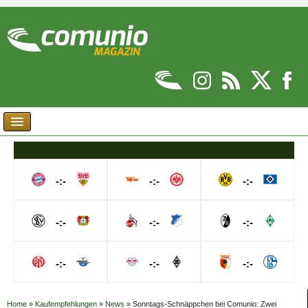
-:-
-:-
-:-
-:-
-:-
-:-
-:-
-:-
-:-
Home
»
Kaufempfehlungen
»
News
»
Sonntags-Schnäppchen bei Comunio: Zwei