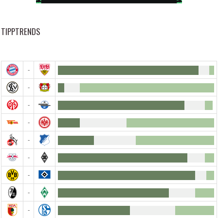
TIPPTRENDS
-
-
-
-
-
-
-
-
-