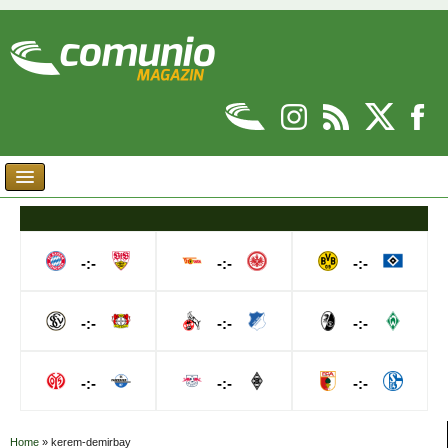
-:-
-:-
-:-
-:-
-:-
-:-
-:-
-:-
-:-
Home
»
kerem-demirbay