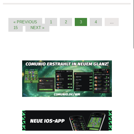
« PREVIOUS
1
2
3
4
…
15
NEXT »