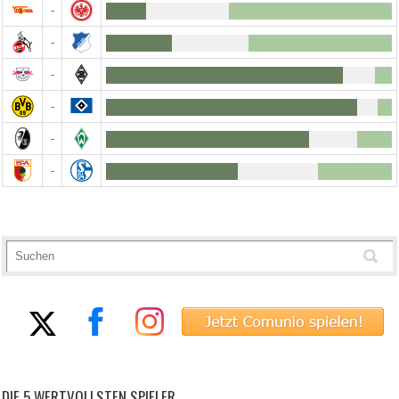
-
-
-
-
-
-
DIE 5 WERTVOLLSTEN SPIELER