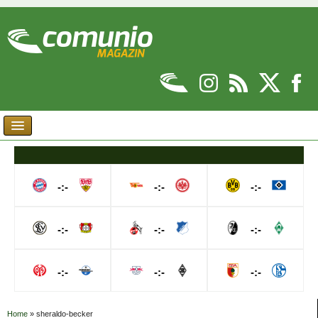
-:-
-:-
-:-
-:-
-:-
-:-
-:-
-:-
-:-
Home
»
sheraldo-becker