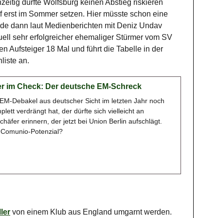
zeitig dürfte Wolfsburg keinen Abstieg riskieren
f erst im Sommer setzen. Hier müsste schon eine
ünde dann laut Medienberichten mit Deniz Undav
tuell sehr erfolgreicher ehemaliger Stürmer vom SV
den Aufsteiger 18 Mal und führt die Tabelle in der
liste an.
r im Check: Der deutsche EM-Schreck
EM-Debakel aus deutscher Sicht im letzten Jahr noch
plett verdrängt hat, der dürfte sich vielleicht an
häfer erinnern, der jetzt bei Union Berlin aufschlägt.
 Comunio-Potenzial?
ler
von einem Klub aus England umgarnt werden.