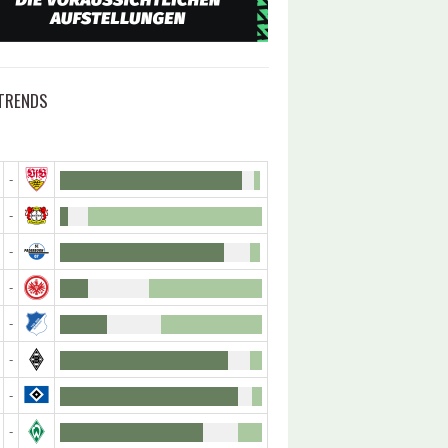
TRENDS
-
-
-
-
-
-
-
-