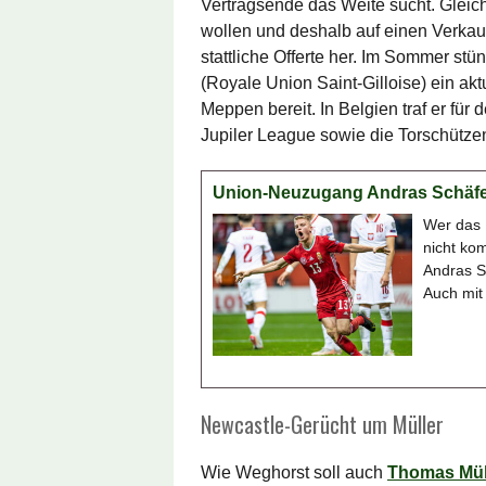
Vertragsende das Weite sucht. Gleich
wollen und deshalb auf einen Verkau
stattliche Offerte her. Im Sommer st
(Royale Union Saint-Gilloise) ein ak
Meppen bereit. In Belgien traf er für 
Jupiler League sowie die Torschützen
Union-Neuzugang Andras Schäfe
Wer das 
nicht kom
Andras Sc
Auch mit
Newcastle-Gerücht um Müller
Wie Weghorst soll auch
Thomas Mül