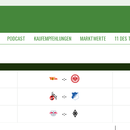
PODCAST
KAUFEMPFEHLUNGEN
MARKTWERTE
11 DES 
-:-
-:-
-:-