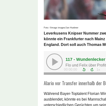
Foto: ©imago images/Jan Huebner
Leverkusens Knipser Nummer zwei 
könnte ein Frankfurter nach Mainz 
England. Dort soll auch Thomas Mül
Alario vor Transfer innerhalb der 
Während Bayer-Toptalent Florian Wir
ausblendet, könnte es bei Mannscha
unterschiedlichen Gerüchten um sein