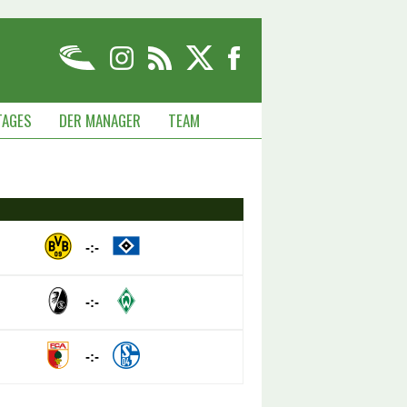
TAGES
DER MANAGER
TEAM
-:-
-:-
-:-