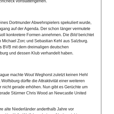
zincheck vonstattengehen.
nes Dortmunder Abwehrspielers spekuliert wurde,
Zugang auf der Agenda. Der schon länger vermutete
soll konkretere Formen annehmen. Die
Bild
berichtet
 Michael Zorc und Sebastian Kehl aus Salzburg.
es BVB mit dem dreimaligen deutschen
lzburg und dessen Klub verhandelt haben.
eague machte Wout Weghorst zuletzt keinen Hehl
olfsburg dürfte die Attraktivität einer weiteren
r nicht gerade erhöhen. Nun gibt es Gerüchte um
erade Stürmer Chris Wood an Newcastle United
re alte Niederländer anderthalb Jahre vor