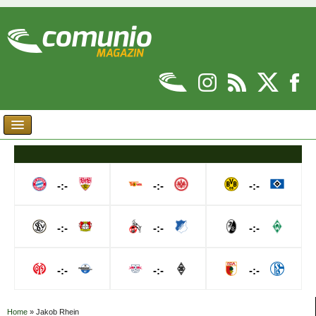
-:-
-:-
-:-
-:-
-:-
-:-
-:-
-:-
-:-
Home
»
Jakob Rhein