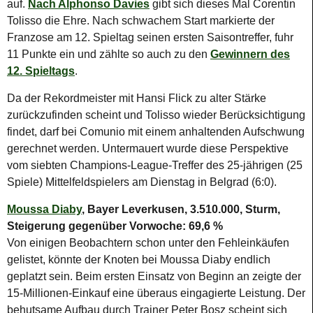
auf.
Nach Alphonso Davies
gibt sich dieses Mal Corentin
Tolisso die Ehre. Nach schwachem Start markierte der
Franzose am 12. Spieltag seinen ersten Saisontreffer, fuhr
11 Punkte ein und zählte so auch zu den
Gewinnern des
12. Spieltags
.
Da der Rekordmeister mit Hansi Flick zu alter Stärke
zurückzufinden scheint und Tolisso wieder Berücksichtigung
findet, darf bei Comunio mit einem anhaltenden Aufschwung
gerechnet werden. Untermauert wurde diese Perspektive
vom siebten Champions-League-Treffer des 25-jährigen (25
Spiele) Mittelfeldspielers am Dienstag in Belgrad (6:0).
Moussa Diaby
, Bayer Leverkusen, 3.510.000, Sturm,
Steigerung gegenüber Vorwoche: 69,6 %
Von einigen Beobachtern schon unter den Fehleinkäufen
gelistet, könnte der Knoten bei Moussa Diaby endlich
geplatzt sein. Beim ersten Einsatz von Beginn an zeigte der
15-Millionen-Einkauf eine überaus eingagierte Leistung. Der
behutsame Aufbau durch Trainer Peter Bosz scheint sich