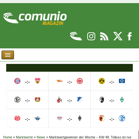
-:-
-:-
-:-
-:-
-:-
-:-
-:-
-:-
-:-
Home
»
Marktwerte
»
News
»
Marktwertgewinner der Woche – KW 48: Tolisso ist nur