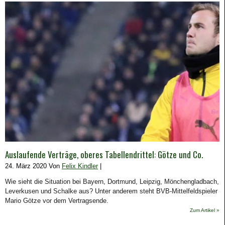
Auslaufende Verträge, oberes Tabellendrittel: Götze und Co.
24. März 2020 Von
Felix Kindler
|
Wie sieht die Situation bei Bayern, Dortmund, Leipzig, Mönchengladbach,
Leverkusen und Schalke aus? Unter anderem steht BVB-Mittelfeldspieler
Mario Götze vor dem Vertragsende.
Zum Artikel »