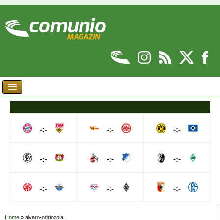
-:-
-:-
-:-
-:-
-:-
-:-
-:-
-:-
-:-
Home
»
alvaro-odriozola