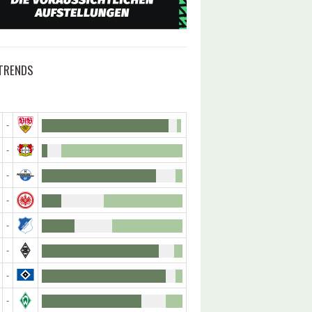
TRENDS
-
-
-
-
-
-
-
-