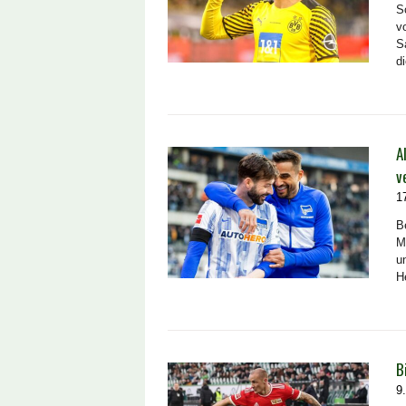
S
v
S
d
A
v
1
Be
M
u
H
B
9