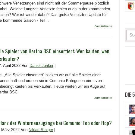
chwere Verletzungen sind nicht mit der Sommerpause plötzlich
orbei. Welche Langzeit-Verletzte fehlen auch in der kommenden
aison? Wer ist wieder dabei? Das große Verletzten-Update für
ie kommende Saison - Teil I.
Zum Artikel »
lle Spieler von Hertha BSC einsortiert: Wen kaufen, wen
erkaufen?
7. April 2022 Von
Daniel Junker
|
i „Alle Spieler einsortiert“ blicken wir auf alle Spieler einer
annschaft und ordnen sie in Comunio-Kategorien ein – von
nbedingt kaufen bis verkaufen. Heute werfen wir ein Auge auf
ertha BSC.
DIE 
Zum Artikel »
ilanz der Winterneuzugänge bei Comunio: Top oder Flop?
. März 2022 Von
Niklas Staiger
|