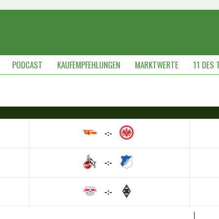
PODCAST
KAUFEMPFEHLUNGEN
MARKTWERTE
11 DES 
-:-
-:-
-:-