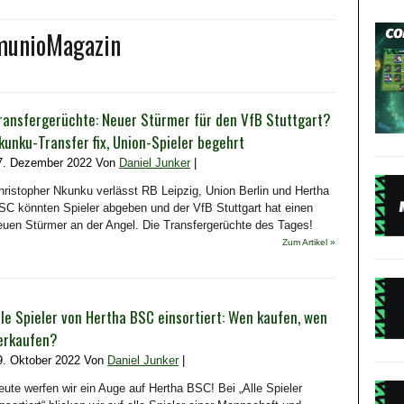
omunioMagazin
ransfergerüchte: Neuer Stürmer für den VfB Stuttgart?
kunku-Transfer fix, Union-Spieler begehrt
7. Dezember 2022 Von
Daniel Junker
|
hristopher Nkunku verlässt RB Leipzig, Union Berlin und Hertha
SC könnten Spieler abgeben und der VfB Stuttgart hat einen
euen Stürmer an der Angel. Die Transfergerüchte des Tages!
Zum Artikel »
lle Spieler von Hertha BSC einsortiert: Wen kaufen, wen
erkaufen?
9. Oktober 2022 Von
Daniel Junker
|
eute werfen wir ein Auge auf Hertha BSC! Bei „Alle Spieler