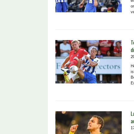
e
o
v
T
d
2
H
i
B
E
L
a
1