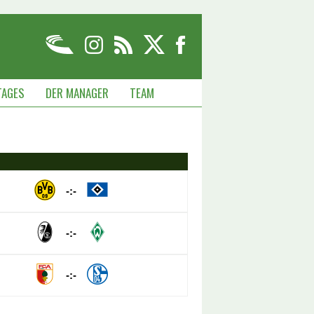
TAGES
DER MANAGER
TEAM
-:-
-:-
-:-