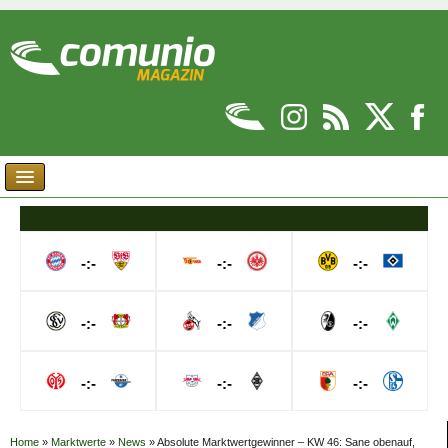
-:-
-:-
-:-
-:-
-:-
-:-
-:-
-:-
-:-
Home
»
Marktwerte
»
News
»
Absolute Marktwertgewinner – KW 46: Sane obenauf,