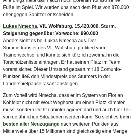
Allerdings hätte dann auch noch Corentin Tolisso seine
Füße im Spiel. Wir würden uns nach dem Plus von 870.000
eher gegen Sabitzer entscheiden.
Lukas Nmecha
, VfL Wolfsburg, 15.420.000, Sturm,
Steigerung gegenüber Vorwoche: 990.000
Anders sieht es bei Lukas Nmecha aus. Der
Sommertransfer des VfL Wolfsburg profitiert vom
Trainerwechsel und konnte sich kürzlich zweimal in die
Torschützenliste eintragen. Er hat seinen Platz im Team
vorerst sicher. Dieser Umstand gepaart mit 18 Comunio-
Punkten ließ den Mindestpreis des Stürmers in der
Länderspielpause rasant ansteigen.
Zum Vorteil wird Nmecha, dass er im System von Florian
Kohfeldt nicht mit Wout Weghorst um einen Platz kämpfen
muss, sondern leicht dahinter agieren darf und auch hier Teil
von gefährlichen Situationen werden kann. So sieht es
beim
besten aller Neuzugänge
nach weiteren Punkten aus.
Mittlerweile über 15 Millionen sind gleichzeitig eine Menge