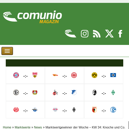
-:-
-:-
-:-
-:-
-:-
-:-
-:-
-:-
-:-
Home
»
Marktwerte
»
News
»
Marktwertgewinner der Woche – KW 34: Knoche und Co.