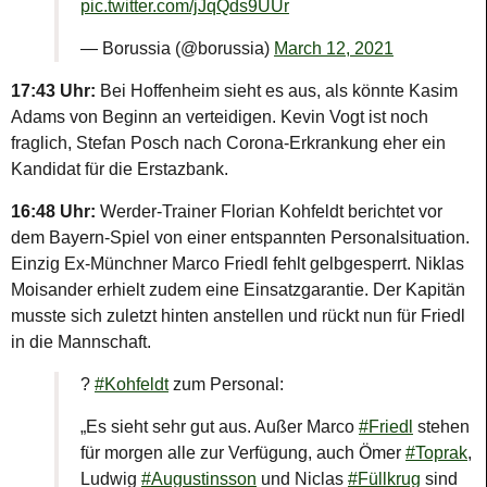
pic.twitter.com/jJqQds9UUr
— Borussia (@borussia)
March 12, 2021
17:43 Uhr:
Bei Hoffenheim sieht es aus, als könnte Kasim
Adams von Beginn an verteidigen. Kevin Vogt ist noch
fraglich, Stefan Posch nach Corona-Erkrankung eher ein
Kandidat für die Erstazbank.
16:48 Uhr:
Werder-Trainer Florian Kohfeldt berichtet vor
dem Bayern-Spiel von einer entspannten Personalsituation.
Einzig Ex-Münchner Marco Friedl fehlt gelbgesperrt. Niklas
Moisander erhielt zudem eine Einsatzgarantie. Der Kapitän
musste sich zuletzt hinten anstellen und rückt nun für Friedl
in die Mannschaft.
?️
#Kohfeldt
zum Personal:
„Es sieht sehr gut aus. Außer Marco
#Friedl
stehen
für morgen alle zur Verfügung, auch Ömer
#Toprak
,
Ludwig
#Augustinsson
und Niclas
#Füllkrug
sind