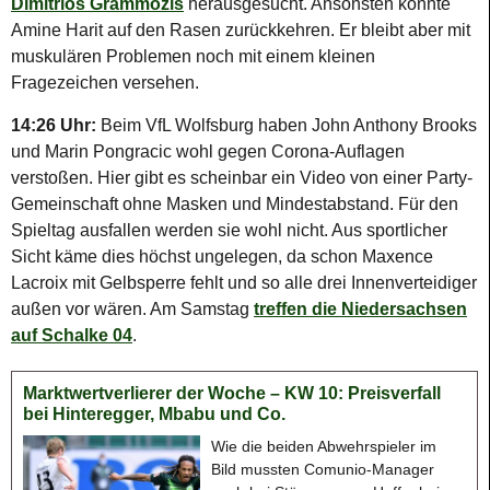
Dimitrios Grammozis
herausgesucht. Ansonsten könnte
Amine Harit auf den Rasen zurückkehren. Er bleibt aber mit
muskulären Problemen noch mit einem kleinen
Fragezeichen versehen.
14:26 Uhr:
Beim VfL Wolfsburg haben John Anthony Brooks
und Marin Pongracic wohl gegen Corona-Auflagen
verstoßen. Hier gibt es scheinbar ein Video von einer Party-
Gemeinschaft ohne Masken und Mindestabstand. Für den
Spieltag ausfallen werden sie wohl nicht. Aus sportlicher
Sicht käme dies höchst ungelegen, da schon Maxence
Lacroix mit Gelbsperre fehlt und so alle drei Innenverteidiger
außen vor wären. Am Samstag
treffen die Niedersachsen
auf Schalke 04
.
Marktwertverlierer der Woche – KW 10: Preisverfall
bei Hinteregger, Mbabu und Co.
Wie die beiden Abwehrspieler im
Bild mussten Comunio-Manager