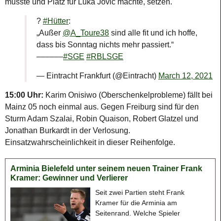
musste und Platz für Luka Jovic machte, setzen.
?️
#Hütter
:
„Außer
@A_Toure38
sind alle fit und ich hoffe,
dass bis Sonntag nichts mehr passiert.“
––––––
#SGE
#RBLSGE
— Eintracht Frankfurt (@Eintracht)
March 12, 2021
15:00 Uhr:
Karim Onisiwo (Oberschenkelprobleme) fällt bei
Mainz 05 noch einmal aus. Gegen Freiburg sind für den
Sturm Adam Szalai, Robin Quaison, Robert Glatzel und
Jonathan Burkardt in der Verlosung.
Einsatzwahrscheinlichkeit in dieser Reihenfolge.
Arminia Bielefeld unter seinem neuen Trainer Frank
Kramer: Gewinner und Verlierer
Seit zwei Partien steht Frank
Kramer für die Arminia am
Seitenrand. Welche Spieler