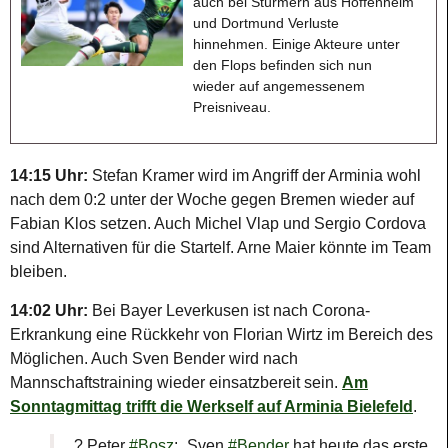
auch bei Stürmern aus Hoffenheim
und Dortmund Verluste
hinnehmen. Einige Akteure unter
den Flops befinden sich nun
wieder auf angemessenem
Preisniveau.
14:15 Uhr:
Stefan Kramer wird im Angriff der Arminia wohl
nach dem 0:2 unter der Woche gegen Bremen wieder auf
Fabian Klos setzen. Auch Michel Vlap und Sergio Cordova
sind Alternativen für die Startelf. Arne Maier könnte im Team
bleiben.
14:02 Uhr:
Bei Bayer Leverkusen ist nach Corona-
Erkrankung eine Rückkehr von Florian Wirtz im Bereich des
Möglichen. Auch Sven Bender wird nach
Mannschaftstraining wieder einsatzbereit sein.
Am
Sonntagmittag trifft die Werkself auf Arminia Bielefeld
.
? Peter
#Bosz
: „Sven
#Bender
hat heute das erste