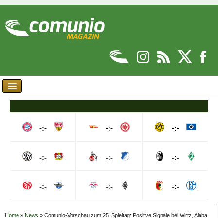
-:-
-:-
-:-
-:-
-:-
-:-
-:-
-:-
-:-
Home
»
News
»
Comunio-Vorschau zum 25. Spieltag: Positive Signale bei Wirtz, Alaba