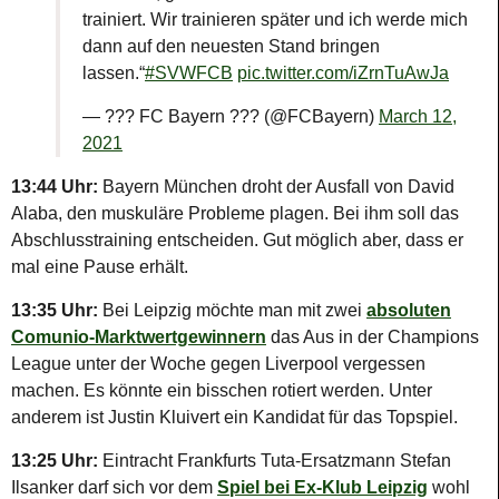
trainiert. Wir trainieren später und ich werde mich
dann auf den neuesten Stand bringen
lassen.“
#SVWFCB
pic.twitter.com/iZrnTuAwJa
— ??? FC Bayern ??? (@FCBayern)
March 12,
2021
13:44 Uhr:
Bayern München droht der Ausfall von David
Alaba, den muskuläre Probleme plagen. Bei ihm soll das
Abschlusstraining entscheiden. Gut möglich aber, dass er
mal eine Pause erhält.
13:35 Uhr:
Bei Leipzig möchte man mit zwei
absoluten
Comunio-Marktwertgewinnern
das Aus in der Champions
League unter der Woche gegen Liverpool vergessen
machen. Es könnte ein bisschen rotiert werden. Unter
anderem ist Justin Kluivert ein Kandidat für das Topspiel.
13:25 Uhr:
Eintracht Frankfurts Tuta-Ersatzmann Stefan
Ilsanker darf sich vor dem
Spiel bei Ex-Klub Leipzig
wohl