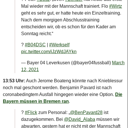
Mal wieder mit der Mannschaft trainiert. Flo
#Wirtz
geht es sehr gut, er hatte heute ein Einzeltraining.
Nach dem morgigen Abschlusstraining
entscheiden wir, ob es schon für den Kader am
Sonntag reicht.“
?
#B04DSC
|
#Werkself
pic.twitter.com/iJzWdJAYkn
— Bayer 04 Leverkusen (@bayer04fussball)
March
12, 2021
13:53 Uhr:
Auch Jerome Boateng könnte nach Knieblessur
noch mal geschont werden. Benjamin Pavard ist nach
coronabedingtem Ausfall hingegen wieder eine Option.
Die
Bayern müssen in Bremen ran
.
?
#Flick
zum Personal: „
@BenPavard28
ist
dazugekommen. Bei
@David_Alaba
müssen wir
abwarten, gestern hat er nicht mit der Mannschaft