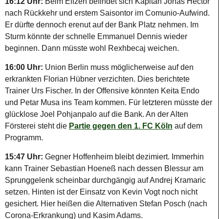
16:12 Uhr:
Beim Effzeh befindet sich Kapitän Jonas Hector
nach Rückkehr und erstem Saisontor im Comunio-Aufwind.
Er dürfte dennoch erenut auf der Bank Platz nehmen. Im
Sturm könnte der schnelle Emmanuel Dennis wieder
beginnen. Dann müsste wohl Rexhbecaj weichen.
16:00 Uhr:
Union Berlin muss möglicherweise auf den
erkrankten Florian Hübner verzichten. Dies berichtete
Trainer Urs Fischer. In der Offensive könnten Keita Endo
und Petar Musa ins Team kommen. Für letzteren müsste der
glücklose Joel Pohjanpalo auf die Bank. An der Alten
Försterei steht die
Partie gegen den 1. FC Köln
auf dem
Programm.
15:47 Uhr:
Gegner Hoffenheim bleibt dezimiert. Immerhin
kann Trainer Sebastian Hoeneß nach dessen Blessur am
Sprunggelenk scheinbar durchgängig auf Andrej Kramaric
setzen. Hinten ist der Einsatz von Kevin Vogt noch nicht
gesichert. Hier heißen die Alternativen Stefan Posch (nach
Corona-Erkrankung) und Kasim Adams.