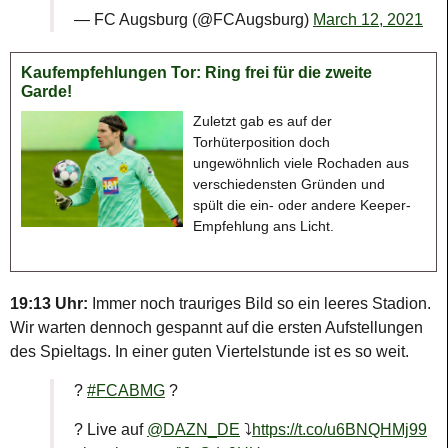
— FC Augsburg (@FCAugsburg)
March 12, 2021
Kaufempfehlungen Tor: Ring frei für die zweite
Garde!
Zuletzt gab es auf der
Torhüterposition doch
ungewöhnlich viele Rochaden aus
verschiedensten Gründen und
spült die ein- oder andere Keeper-
Empfehlung ans Licht.
19:13 Uhr:
Immer noch trauriges Bild so ein leeres Stadion.
Wir warten dennoch gespannt auf die ersten Aufstellungen
des Spieltags. In einer guten Viertelstunde ist es so weit.
?
#FCABMG
?
? Live auf
@DAZN_DE
⤵️
https://t.co/u6BNQHMj99