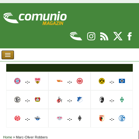
-:-
-:-
-:-
-:-
-:-
-:-
-:-
-:-
-:-
Home
»
Marc-Oliver Robbers