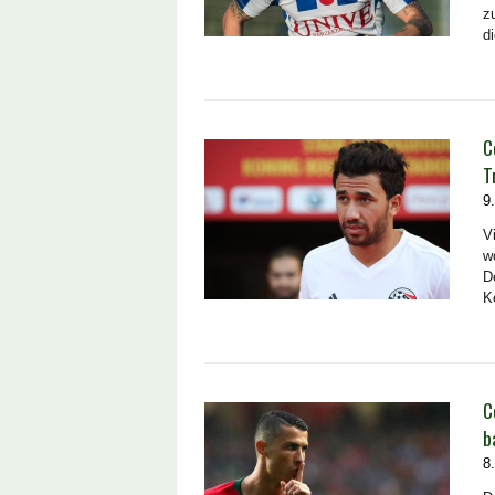
z
d
C
T
9
V
w
D
K
C
b
8