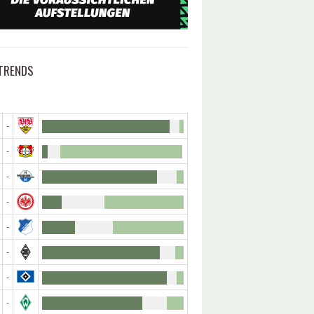
TRENDS
-
-
-
-
-
-
-
-