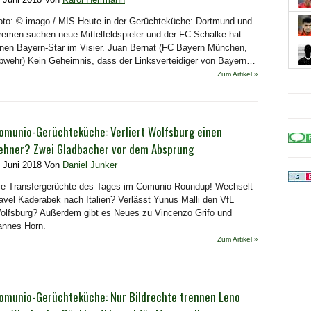
oto: © imago / MIS Heute in der Gerüchteküche: Dortmund und
remen suchen neue Mittelfeldspieler und der FC Schalke hat
inen Bayern-Star im Visier. Juan Bernat (FC Bayern München,
bwehr) Kein Geheimnis, dass der Linksverteidiger von Bayern…
Zum Artikel »
omunio-Gerüchteküche: Verliert Wolfsburg einen
ehner? Zwei Gladbacher vor dem Absprung
. Juni 2018 Von
Daniel Junker
ie Transfergerüchte des Tages im Comunio-Roundup! Wechselt
avel Kaderabek nach Italien? Verlässt Yunus Malli den VfL
olfsburg? Außerdem gibt es Neues zu Vincenzo Grifo und
annes Horn.
Zum Artikel »
omunio-Gerüchteküche: Nur Bildrechte trennen Leno