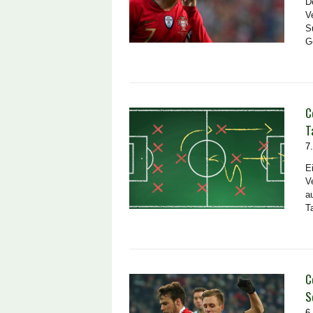
D
V
S
G
C
T
7
E
V
a
T
C
S
6