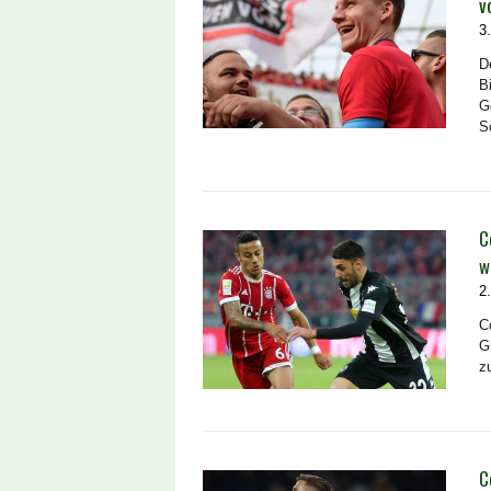
v
3
D
B
G
S
C
w
2
C
G
z
C