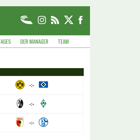
TAGES
DER MANAGER
TEAM
-:-
-:-
-:-