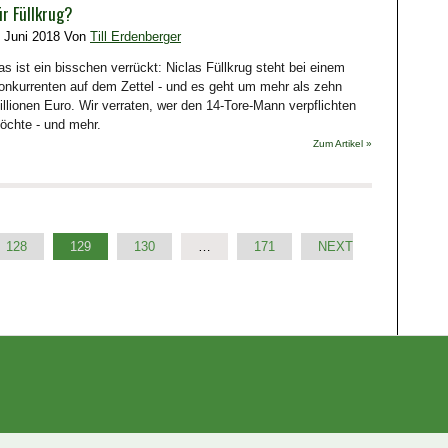
ür Füllkrug?
. Juni 2018 Von
Till Erdenberger
as ist ein bisschen verrückt: Niclas Füllkrug steht bei einem
onkurrenten auf dem Zettel - und es geht um mehr als zehn
illionen Euro. Wir verraten, wer den 14-Tore-Mann verpflichten
öchte - und mehr.
Zum Artikel »
128
129
130
…
171
NEXT