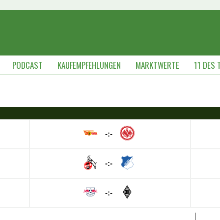
PODCAST
KAUFEMPFEHLUNGEN
MARKTWERTE
11 DES 
-:-
-:-
-:-