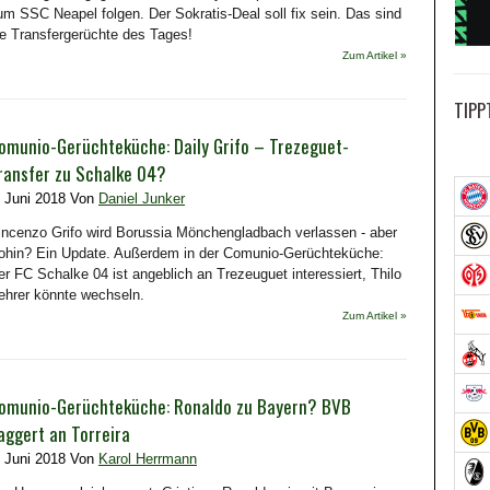
um SSC Neapel folgen. Der Sokratis-Deal soll fix sein. Das sind
ie Transfergerüchte des Tages!
Zum Artikel »
TIPP
omunio-Gerüchteküche: Daily Grifo – Trezeguet-
ransfer zu Schalke 04?
. Juni 2018 Von
Daniel Junker
incenzo Grifo wird Borussia Mönchengladbach verlassen - aber
ohin? Ein Update. Außerdem in der Comunio-Gerüchteküche:
er FC Schalke 04 ist angeblich an Trezeuguet interessiert, Thilo
ehrer könnte wechseln.
Zum Artikel »
omunio-Gerüchteküche: Ronaldo zu Bayern? BVB
aggert an Torreira
. Juni 2018 Von
Karol Herrmann