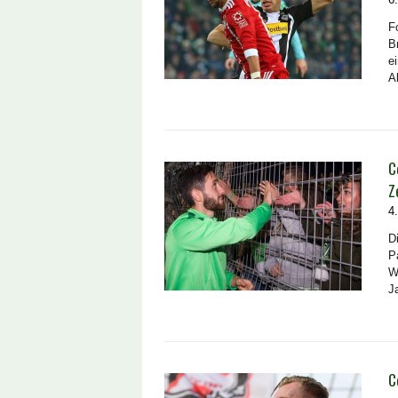
F
B
e
A
C
Z
4
D
P
W
J
C