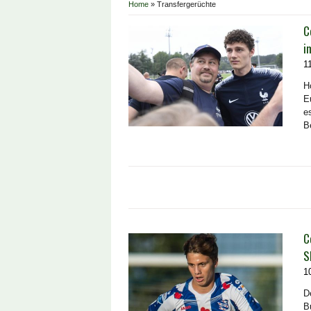
Home
»
Transfergerüchte
C
i
1
H
E
e
B
C
S
1
D
B