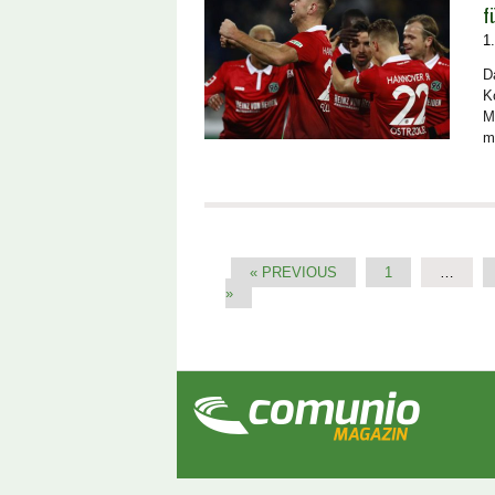
f
1
D
K
M
m
« PREVIOUS
1
…
»