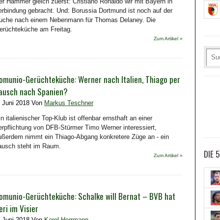
er Hammer gleich zuerst: Cristiano Ronaldo wir mit Bayern in
erbindung gebracht. Und: Borussia Dortmund ist noch auf der
uche nach einem Nebenmann für Thomas Delaney. Die
erüchteküche am Freitag.
Zum Artikel »
omunio-Gerüchteküche: Werner nach Italien, Thiago per
ausch nach Spanien?
. Juni 2018 Von
Markus Teschner
in italienischer Top-Klub ist offenbar ernsthaft an einer
erpflichtung von DFB-Stürmer Timo Werner interessiert,
ußerdem nimmt ein Thiago-Abgang konkretere Züge an - ein
ausch steht im Raum.
DIE 
Zum Artikel »
omunio-Gerüchteküche: Schalke will Bernat – BVB hat
eri im Visier
. Juni 2018 Von
Karol Herrmann