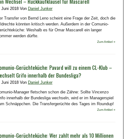
on Wechsel – Rückkaufklausel für Mascarell
. Juni 2018 Von
Daniel Junker
er Transfer von Bernd Leno scheint eine Frage der Zeit, doch die
ildrechte könnten kritisch werden. Außerdem in der Comunio-
erüchteküche: Weshalb es für Omar Mascarell ein langer
ommer werden dürfte.
Zum Artikel »
omunio-Gerüchteküche: Pavard will zu einem CL-Klub –
echselt Grifo innerhalb der Bundesliga?
. Juni 2018 Von
Daniel Junker
omunio-Manager fletschen schon die Zähne: Sollte Vincenzo
rifo innerhalb der Bundesliga wechseln, wird er im Managerspiel
um Schnäppchen. Die Transfergerüchte des Tages im Roundup!
Zum Artikel »
omunio-Gerüchteküche: Wer zahlt mehr als 10 Millionen