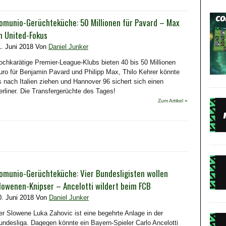
omunio-Gerüchteküche: 50 Millionen für Pavard – Max
m United-Fokus
1. Juni 2018 Von
Daniel Junker
ochkarätige Premier-League-Klubs bieten 40 bis 50 Millionen
uro für Benjamin Pavard und Philipp Max, Thilo Kehrer könnte
s nach Italien ziehen und Hannover 96 sichert sich einen
erliner. Die Transfergerüchte des Tages!
Zum Artikel »
omunio-Gerüchteküche: Vier Bundesligisten wollen
lowenen-Knipser – Ancelotti wildert beim FCB
0. Juni 2018 Von
Daniel Junker
er Slowene Luka Zahovic ist eine begehrte Anlage in der
undesliga. Dagegen könnte ein Bayern-Spieler Carlo Ancelotti